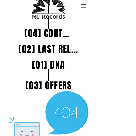
[04] CONTACTS
[02] LAST RELEASES
[01] DNA
[03] OFFERS