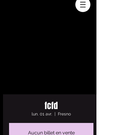
[04] CONTACTS
[02] LAST RELEASES
[01] DNA
[03] OFFERS
fcfd
lun. 01 avr.
  |  
Fresno
Aucun billet en vente