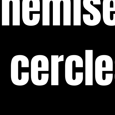
chemis
 cercl