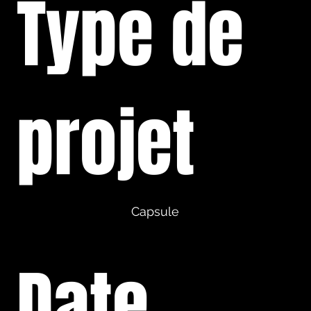
Type de
projet
Capsule
Date