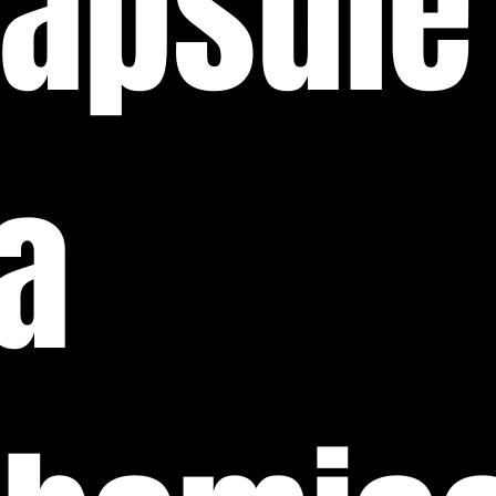
apsule 
a